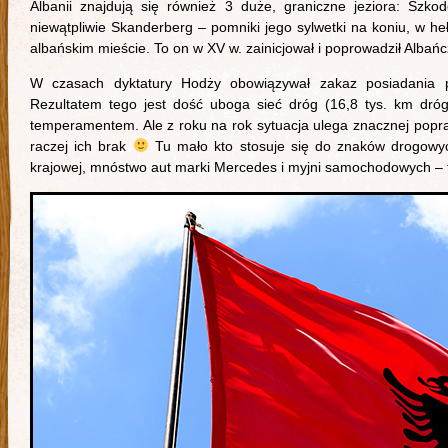
Albanii znajdują się również 3 duże, graniczne jeziora: Szko
niewątpliwie Skanderberg – pomniki jego sylwetki na koniu, w he
albańskim mieście. To on w XV w. zainicjował i poprowadził Alb
W czasach dyktatury Hodży obowiązywał zakaz posiadania pr
Rezultatem tego jest dość uboga sieć dróg (16,8 tys. km dróg
temperamentem. Ale z roku na rok sytuacja ulega znacznej poprawi
raczej ich brak
Tu mało kto stosuje się do znaków drogowych
krajowej, mnóstwo aut marki Mercedes i myjni samochodowych – 