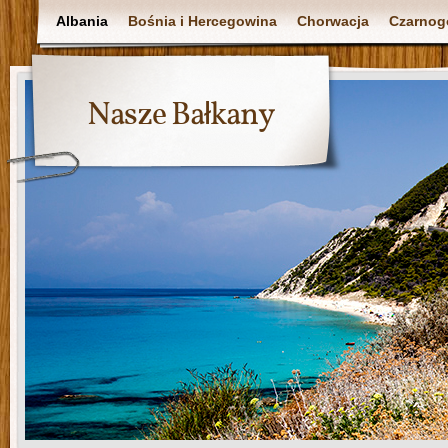
Albania
Bośnia i Hercegowina
Chorwacja
Czarnog
Nasze Bałkany