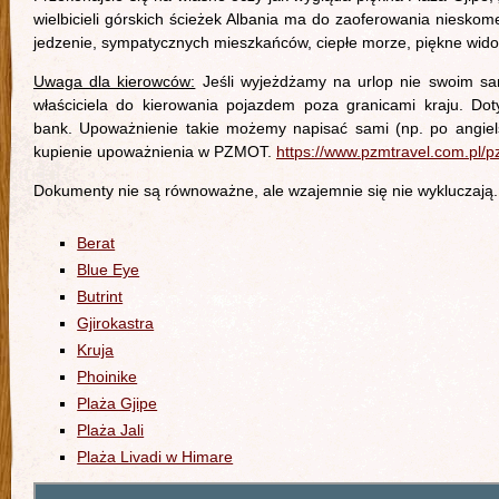
wielbicieli górskich ścieżek Albania ma do zaoferowania nieskom
jedzenie, sympatycznych mieszkańców, ciepłe morze, piękne widok
Uwaga dla kierowców:
Jeśli wyjeżdżamy na urlop nie swoim sa
właściciela do kierowania pojazdem poza granicami kraju. Dot
bank. Upoważnienie takie możemy napisać sami (np. po angiels
kupienie upoważnienia w PZMOT.
https://www.pzmtravel.com.pl/p
Dokumenty nie są równoważne, ale wzajemnie się nie wykluczają.
Berat
Blue Eye
Butrint
Gjirokastra
Kruja
Phoinike
Plaża Gjipe
Plaża Jali
Plaża Livadi w Himare