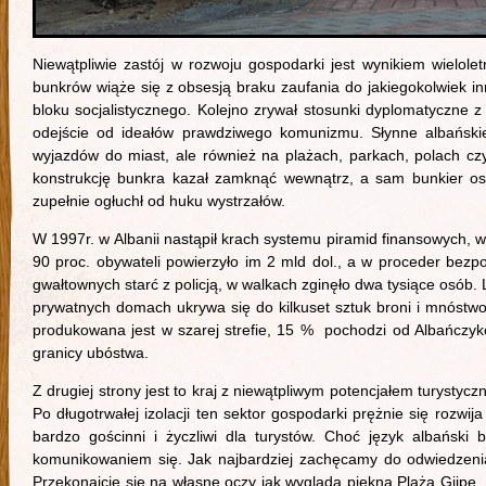
Niewątpliwie zastój w rozwoju gospodarki jest wynikiem wielole
bunkrów wiąże się z obsesją braku zaufania do jakiegokolwiek i
bloku socjalistycznego. Kolejno zrywał stosunki dyplomatyczne
odejście od ideałów prawdziwego komunizmu. Słynne albański
wyjazdów do miast, ale również na plażach, parkach, polach cz
konstrukcję bunkra kazał zamknąć wewnątrz, a sam bunkier ost
zupełnie ogłuchł od huku wystrzałów.
W 1997r. w Albanii nastąpił krach systemu piramid finansowych, 
90 proc. obywateli powierzyło im 2 mld dol., a w proceder bezp
gwałtownych starć z policją, w walkach zginęło dwa tysiące osób.
prywatnych domach ukrywa się do kilkuset sztuk broni i mnóstwo
produkowana jest w szarej strefie, 15 % pochodzi od Albańczyk
granicy ubóstwa.
Z drugiej strony jest to kraj z niewątpliwym potencjałem turysty
Po długotrwałej izolacji ten sektor gospodarki prężnie się rozwij
bardzo gościnni i życzliwi dla turystów. Choć język albańsk
komunikowaniem się. Jak najbardziej zachęcamy do odwiedzenia 
Przekonajcie się na własne oczy jak wygląda piękna Plaża Gjipe, 