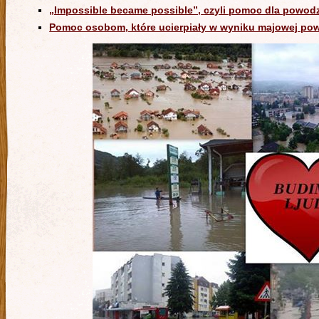
„Impossible became possible”,
czyli pomoc dla powod
Pomoc osobom, które ucierpiały w wyniku majowej pow