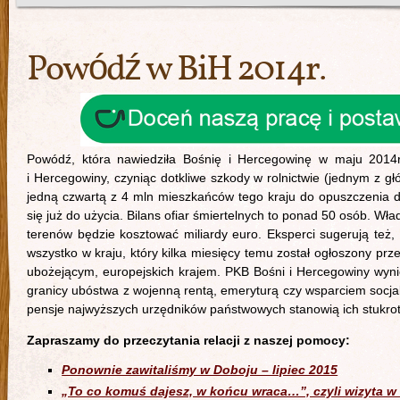
Powódź w BiH 2014r.
Powódź, która nawiedziła Bośnię i Hercegowinę w maju 2014r.
i Hercegowiny, czyniąc dotkliwe szkody w rolnictwie (jednym z gł
jedną czwartą z 4 mln mieszkańców tego kraju do opuszczenia
się już do użycia. Bilans ofiar śmiertelnych to ponad 50 osób. 
terenów będzie kosztować miliardy euro. Eksperci sugerują też
wszystko w kraju, który kilka miesięcy temu został ogłoszony pr
ubożejącym, europejskich krajem. PKB Bośni i Hercegowiny wyni
granicy ubóstwa z wojenną rentą, emeryturą czy wsparciem socjal
pensje najwyższych urzędników państwowych stanowią ich stukro
Zapraszamy do przeczytania relacji z naszej pomocy:
Ponownie zawitaliśmy w Doboju – lipiec 2015
„To co komuś dajesz, w końcu wraca…”, czyli wizyta w