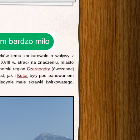
wieków temu konkurowało o wpływy z
VIII w. stracił na znaczeniu, miasto
dmorski region
Czarnogóry
(ówczesnej
st, jak i
Kotor
były pod panowaniem
jedynie małe skrawki żwirkowatego,