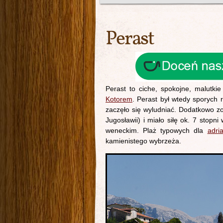
Perast
Perast to ciche, spokojne, malutk
Kotorem
. Perast był wtedy sporych 
zaczęło się wyludniać. Dodatkowo zo
Jugosławii) i miało siłę ok. 7 stopn
weneckim. Plaż typowych dla
adri
kamienistego wybrzeża.