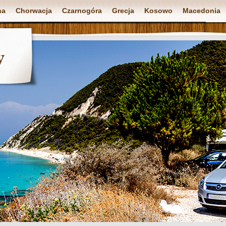
na
Chorwacja
Czarnogóra
Grecja
Kosowo
Macedonia
y