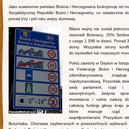
Jaku suwerenne państwo Bośnia i Hercegowina funkcjonuje od ma
Socjalistycznej Republiki Bośni i Hercegowiny, co ostatecznie d
ponad trzy i pół roku wojny domowej.
Bilans wojny nie został jednoz
stanowili Bośniacy, 25% Serbo
z czego 1 598 to dzieci. Ponad 
domy. Wszystkie strony konfli
do wysiedleń lub masowych morde
Pokój zawarty w Dayton w listopad
na Federację Bośni i Herceg
zdemilitaryzowana znajd
międzynarodową. Pozostałe dwie
swój parlament, rząd i 
wewnętrznych. Jedynie spra
monetarna i celna należą d
całością funkcję głowy kraju 
które mianuje rząd 
współpremierami. Prezydium skł
Boszniaka, Chorwata (wybieranych w powszechnych wyborach b