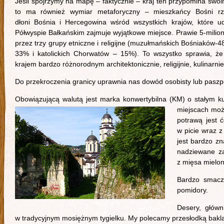
Jeśli spojrzymy na mapę – faktycznie – kraj ten przypomina swoi
to ma również wymiar metaforyczny – mieszkańcy Bośni rz
dłoni Bośnia i Hercegowina wśród wszystkich krajów, które 
Półwyspie Bałkańskim zajmuje wyjątkowe miejsce. Prawie 5-milion
przez trzy grupy etniczne i religijne (muzułmańskich Bośniaków
33% i katolickich Chorwatów – 15%). To wszystko sprawia, że
krajem bardzo różnorodnym architektonicznie, religijnie, kulinarnie
Do przekroczenia granicy uprawnia nas dowód osobisty lub paszp
Obowiązującą walutą jest marka konwertybilna (KM) o stałym 
miejscach możn
potrawą jest ć
w picie wraz 
jest bardzo zn
nadziewane za
z mięsa mielon
Bardzo smacz
pomidory.
Desery, głów
w tradycyjnym mosiężnym tygielku. My polecamy przesłodką bakl