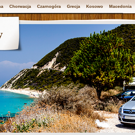
na
Chorwacja
Czarnogóra
Grecja
Kosowo
Macedonia
y