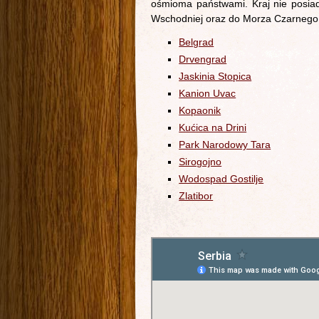
ośmioma państwami. Kraj nie posiad
Wschodniej oraz do Morza Czarnego
Belgrad
Drvengrad
Jaskinia Stopica
Kanion Uvac
Kopaonik
Kućica na Drini
Park Narodowy Tara
Sirogojno
Wodospad Gostilje
Zlatibor