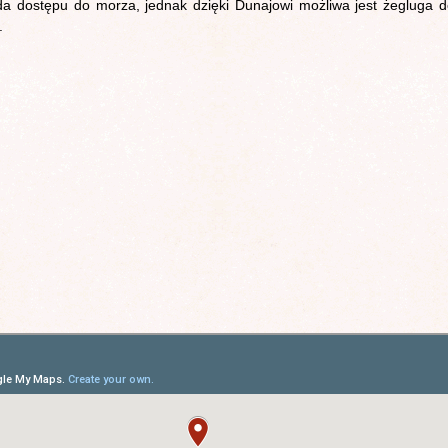
a dostępu do morza, jednak dzięki Dunajowi możliwa jest żegluga 
.