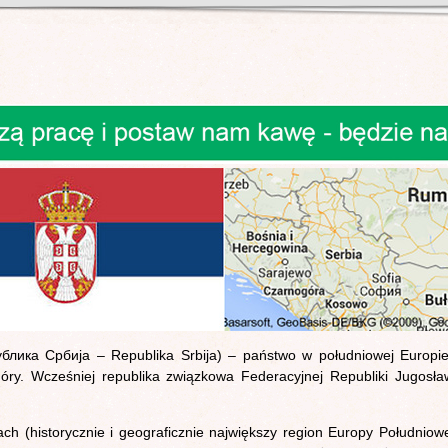
публика Србија – Republika Srbija) – państwo w południowej Europ
góry. Wcześniej republika związkowa Federacyjnej Republiki Jugosła
ach (historycznie i geograficznie największy region Europy Południowe