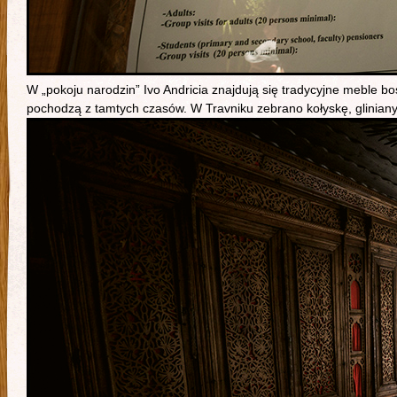
W „pokoju narodzin” Ivo Andricia znajdują się tradycyjne meble bo
pochodzą z tamtych czasów. W Travniku zebrano kołyskę, gliniany 